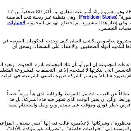
وقد اضطلع بهذا التحقيق “مشروع بيغاسوس” (Pegasus Project)، وهو مشروع رائد أثمر عنه التعاون بين أكثر 80 صحفياً من 17
(
Forbidden Stories
)
، وهي منظمة غير ربحية تتخذ العاصمة
ة. وفي إطار هذا المشروع، تم إخضاع الهواتف المحمولة
لاختبارات
برمجيات التجسس.
 “إن مشروع بيغاسوس يكشف للعيان كيف وجدت الحكومات القمعية في
لتكميم أفواه الصحفيين، والاعتداء على النشطاء، وسحق أي
عاءات لمجموعة إن إس أو بأن تلك الهجمات نادرة الحدوث، وتعود إل
تجسس التي ابتكرتها لا تُستخدم إلا في التحقيقات المشروعة المتعلق
ستخدام بصورة شاملة؛ وترسم الشركة صورة تكتسي الشرعية، في الوقت
طاقاً عن الغياب الشامل للضوابط والرقابة الذي هيأ مرتعاً خصباً
رابط. وإلى أن يحين الوقت الذي تظهر فيه هذه الشركة، بل هذا
من فرض حظر فوري ومؤقت على تصدير وبيع ونقل واستخدام تقنية
ظورة”، وشركائها الإعلاميين، قالت فيه إنها “تنفي بشدة… المزاع
رك يستند إلى “افتراضات خاطئة”، و”نظريات غير مؤكدة بالأدلة”،