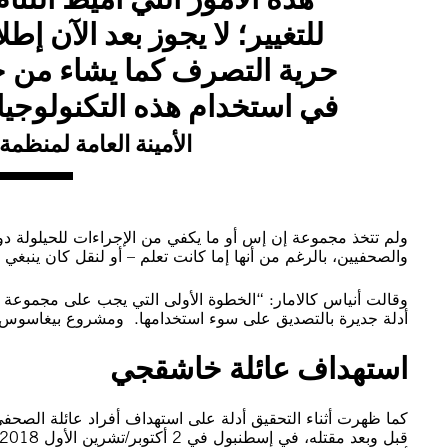
للتغيير؛ لا يجوز بعد الآن إط
حرية التصرف كما يشاء من 
في استخدام هذه التكنولوجيا
الأمينة العامة لمنظمة 
ولم تتخذ مجموعة إن إس أو ما يكفي من الإجراءات للحيلولة دو
والصحفيين، بالرغم من أنها إما كانت تعلم – أو لنقل كان ينبغي 
وقالت أنياس كالامار: “الخطوة الأولى التي يجب على مجموعة إن 
أدلة جديرة بالتصديق على سوء استخدامها. ومشروع بيغاسوس يق
استهداف عائلة خاشقجي
كما ظهرت أثناء التحقيق أدلة على استهداف أفراد عائلة ال