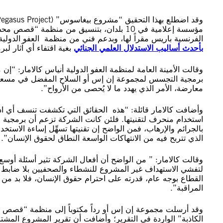
مؤسسة إعلامية في 10 بلدان، بتنسيق من منظمة “قصص محظورة”
الفرنسية باريس مقراً لها، وبدعم فني من منظمة العفو الدولي
بأحدث أساليب الاستدلال العلمي الجنائي
بغية اقتفاء أي آثار ل
وقالت الأمينة العامة لمنظمة العفو الدولية أنياس كالامار:
برمجية التجسس لمجموعة إن إس أو السلاح المفضل في مسعاها 
معارضة، الأمر الذي يهدد ما لا يُحصى من الأرواح”.
وأضافت كالامار قائلة: “هذه الحقائق التي تكشفت تنسف أي اد
استخدام منحرف لتقنيتها. فلئن كانت الشركة تزعم أن برمجية ال
بالجرائم والإرهاب، فمن الواضح إن تقنيتها تسهِّل إساءة الا
الذي تتربح فيه من الانتهاكات الواسعة النطاق لحقوق الإنسان”.
وقالت كالامار: ” من الواضح أن أفعال الشركة تثير أسئلة أوسع ن
لتفشي الاستهداف غير المشروع للنشطاء والصحفيين بلا ضابط و
القطاع بوجه عام، قدرته على احترام حقوق الإنسان، فلا بد 
المراقبة”.
وقد أرسلت مجموعة إن إس أو رداً مكتوباً إلى منظمة “قصص مح
الكاذبة” الواردة في التقرير؛ وأضافت أن تقرير المشروع المشت