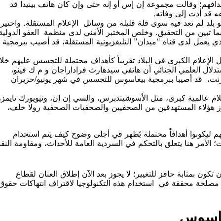
يهم لاستهدافهم؛ وقالت مجموعة إن إس أو إنه حتى وإن كان هاتف بينيدا قد
ه قد أدت إلى وفاته.
د لم تعد فيه سوى قلة قليلة من وسائل الإعلام المستقلة. واختير
بة، حسبما تبين من التحقيق. وخلص المختبر الأمني لدى منظمة العفو الدولية
يعمل لدى قناة “ميدان” التليفزيونية المستقلة، قد أصيب ببرمجية
40 صحفياً من جميع وسائل الإعلام الكبرى في البلاد تقريباً كأهداف محتملة للتجسس عليهم خل
أظهرت اختبارات الاستدلال العلمي الجنائي أن هاتفي سيدهارث فراداراجان و م ك فينو،
رنت، قد أصيبا ببرمجية بيغاسوس للتجسس في شهر يونيو/حزيران
ام عالمية كبرى، مثل الأسوشيتدبرس، والسي إن إن، ونيويورك تايمز،
 هؤلاء المستهدفين من الصحفيين والصحفيات الصحفية رولا خلف،
هم ليكونوا أهدافاً محتملة يُظهر في أجلى وضوح كيف يتم استخدام
 الأمر هنا يتعلق بالتحكم في السردية العامة للأحداث، ومقاومة النقد
ن تكون بمثابة حافز للتغيير؛ لا يجوز بعد الآن إطلاق العنان لقطاع
مصلحة محققة في استخدام هذه التكنولوجيا لاقتراف انتهاكات حقوق
يغاسوس