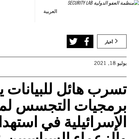
خطى
لى
العربية
لمحتوى
أخبار
يوليو 18, 2021
تسرب هائل للبيانات
برمجيات التجسس لمج
الإسرائيلية في استه
والزعماء السياسيين 