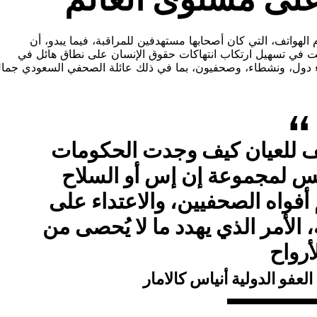
ق بشأن تسرب بيانات 50 ألفاً من أرقام الهواتف، التي كان أصحابها مستهدفين للمراقبة، فيما يبدو، أن
ت في تسهيل ارتكاب انتهاكات حقوق الإنسان على نطاق هائل في
ء دول، ونشطاء، وصحفيون، بما في ذلك عائلة الصحفي السعودي جما
للعيان كيف وجدت الحكومات
س لمجموعة إن إس أو السلاح
فواه الصحفيين، والاعتداء على
لأمر الذي يهدد ما لا يُحصى من
أرواح
العفو الدولية أنياس كالامار