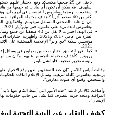
لا يقل عن 25 صحفياً مكسيكياً وقع الاختيار عل
استُهدف، فلا يمكن أن تكون أي بيانات تم جمعها من هاتف
استخدمت برمجية بيغاسوس للتجسس في آذربيجان، وهو بل
أكثر من 40 صحفياً آذرياً كأهداف محتملة للمراق
إلى أن هاتف الصحفي المستقل سيفينتش واقفكيزي، الذي 
بيغاسوس لمدة تزيد على عامين، حتى مايو/أيار 2021.
في الهند، اختير ما لا يقل عن 
الفترة بين عامي 2017 و2021. و
مؤسسي شبكة “ذي واير” الإعلامية المستقلة على الإنت
2021.
كما أظهر التحقيق اختيار صحفيين يعملون في وسائل إعل
ورويترز، كأهداف محتملة للتجسس عليهم. وكان من أبرز
رئيسة تحرير صحيفة فاينانشل تايمز.
وقالت أنياس كالامار “إن عدد الصحفيين الذين وقع الاختيار علي
برمجية بيغاسوس كأداة لترهيب وسائل الإعلام الناقدة للحكومات؛
والتمحيص، وقمع أي صوت معارض”.
وأضافت كالامار قائلة: “هذه الأمور التي أميط اللثام عنها لا بد أ
المراقبة ومنحه حرية التصرف كما يشاء من جانب حكومات لها 
الإنسان”.
كشف النقاب عن البنية التحتية لب