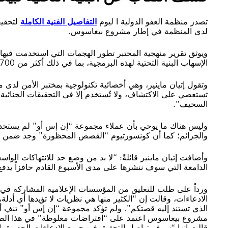
تصدر منظمة العفو الدولية ا ليوم
التفاصيل الفنية الكاملة
لتحقيق
لدى المنظمة في إطار مشروع بيغاسوس.
الإسهاب البنية التحتية لهذه البرمجية، بما في ذلك أكثر من 700 مجال يتعلق ببرمجية بيغاسوس.
وتقول إتيان ماينير، وهي أخصائية تكنولوجية بمختبر الأمن لدى 
تستعصي على الاكتشاف، ولا تُستخدم إلا في التحقيقات الجنائية
السخيف”.
وليس هناك ما يوحي بأن عملاء مجموعة “إن إس أو” لم يستخد
والجرائم؛ كما أن كونسورتيوم “القصص المحظورة” وجد ضمن الب
وأضافت إتيان ماينير قائلةً: “لا بد من وضع حد للانتهاكات الواسع
الدامغة التي سوف ننشرها على مدى الأسبوع القادم حافزاً يدف
ورداً على طلب للتعليق من المؤسسات الإعلامية المشاركة في
الادعاءات، وقالت إن “الكثير منها هي نظريات لا تؤيدها أي أد
الذي تستند إليه قصتكم”. ولم تؤكد مجموعة “إن إس أو” تنفِ أسم
مشروع بيغاسوس اعتمد على “افتراضات مغلوطة” في هذا الصدد.
قالت إنها “سوف تواصل التحقيق في جميع الادعاءات الجديرة بال