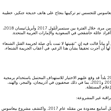
يغاسوس للتجسس تم تركيبها بنجاح على هاتف خديجة جنكيز، خطيبة
كما استُهدفت زوجته حنان العطار بهذا البرنامج التجسسي أكثر من مرة، خلال الفترة بين سبتمبر/أيلول 2017 وأبريل/نيسان 2018،
فراد عائلة خاشقجي في السعودية والإمارات العربية المتحدة.
اناً قالت فيه إن “تقنيتها لا تمت بأي صلة لجريمة القتل الشنعاء
ا أن أجرت تحقيقاً بشأن هذا الزعم، في أعقاب الجريمة الشنعاء،
وقد أظهر التحقيق حتى الآن أن ما لا يقل عن 180 صحفياً في 20 بلداً قد وقع عليهم الاختيار للاستهداف المحتمل باستخدام برمجية
التجسس التابعة لمجموعة إن إس أو، خلال الفترة بين عامي 2016 و2021، بما في ذلك صحفيون في آذربيجان، والمجر، والهند،
لام المستقلة.
راقبة غير المشروعة:
في المكسيك، استُهدف هاتف الصحفي سيسيليو بينيدا قبل أسابيع معدودة من مقتله عام 2017. واكتشف مشروع بيغا