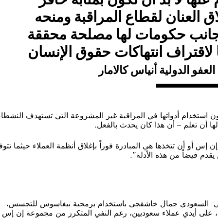
لاق العنان لقطاع المراقبة ومنحه
جانب حكومات لها مصلحة محققة
 لاقتراف انتهاكات حقوق الإنسان
العفو الدولية أنياس كالامار
ن استخدام أدواتها في المراقبة غير المشروعة التي تستهدف النشطاء
لها أن تعلم – أن هذا كان يحدث بالفعل.
إس أو أن تتخذها هي المبادرة فوراً بإغلاق أنظمة العملاء حيثما تتوف
دم فيضاً من هذه الأدلة”.
صحفي السعودي جمال خاشقجي باستخدام برمجية بيغاسوس للتجسس،
قبل وبعد مقتله، في إسطنبول في 2 أكتوبر/تشرين الأول 2018، على أيدي عملاء سعوديين، رغم النفي المتكرر من مجموعة إن إس