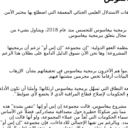
ات الاستدلال العلمي الجنائي المعمقة التي اضطلع بها مختبر الأمن
ويوثق تقرير منهجية المختبر تطور الهجمات التي استخدمت فيها برمجية بيغاسوس للتجسس منذ عام 2018، ويتناول بشيء من
منظمة العفو الدولية: “إن مجموعة “إن إس أو” تزعم أن برمجيتها
 المشروعة؛ وها نحن الآن نسوق الدليل الدامغ على بطلان هذا الزعم
موا هم الآخرون برمجية بيغاسوس في تحقيقاتهم بشأن الإرهاب
يانات أرقاماً تخص مجرمين مشتبهاً فيهم.
ة النطاق التي تسهِّل برمجية بيغاسوس ارتكابها؛ وأملنا أن تكون الأدلة
ع الحكومات لإصلاح قطاع المراقبة الذي لا يخضع لأي ضوابط”.
 مشروع بيغاسوس، قالت مجموعة إن إس أو إنها “تنفي بشدة” هذه
لة، مما يثير شكوكاً خطيرة حول مصداقية مصادركم، فضلاً عن الأساس
اء الحكومات التي تُعدُّ من عملاء المجموعة، ولو أنها قالت إن
 وبالرغم من نفيها الإجمالي للادعاءات، فإن مجموعة “إن إس أو”
تصديق فيما يتعلق بسوء الاستخدام، وسوف تتخذ الإجراءات الملائمة