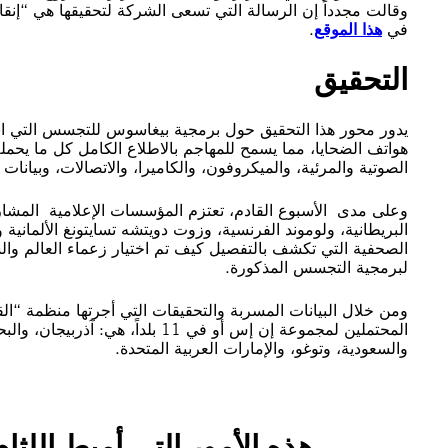
وقالت مجدداً إن الرسالة التي تسعى الشركة لتحقيقها هي “إنق
في
هذا الموقع
.
التحقيق
يدور محور هذا التحقيق حول برمجية بيغاسوس للتجسس التي ابت
هواتف الضحايا، مما يسمح للمهاجم بالاطلاع الكامل كل ما يحمله
الصوتية والمرئية، والميكروفون، والكاميرا، والاتصالات، وبيانا
وعلى مدى الأسبوع القادم، تعتزم المؤسسات الإعلامية المش
البريطانية، ولوموند الفرنسية، وزوت دويتشه تسايتونغ الألما
الصحفية التي تكشف بالتفصيل كيف تم اختيار زعماء العالم وال
لبرمجية التجسس المذكورة.
ومن خلال البيانات المسربة والتحقيقات التي أجرتها منظمة “ا
المحتملين لمجموعة إن إس أو في 11 
والسعودية، وتوغو، والإمارات العربية المتحدة.
هذه الأمور التي أميط اللثام