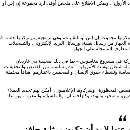
اذ الأرواح”. ويمكن الاطلاع على ملخص أوفى لرد مجموعة إن إس أو
كرتها مجموعة إن إس أو للتقنيات، وهي برمجية يتم تركيبها خلسة ف
 الجهاز من رسائل نصية، ورسائل البريد الإلكتروني، والتسجيلات
ت المعارف المسجلة على الجهاز.
اركة في مشروع بيغاسوس – بما في ذلك صحيفة ذي غارديان
نية والواشنطن بوست الأمريكية – نشر سلسلة من القصص والتحقيقات
ساسة ونشطاء حقوق الإنسان والصحفيين باعتبارهم أهدافاً محتملة
لقصص المحظورة” وشركاؤها الإعلاميون، أمكن لهم تحديد العملاء
بلداً، هي: آذربيجان، والبحرين، والمجر، والهند، وكازاخستان، والمكسيك، والمغرب، ورواندا،
 عنها لا بد أن تكون بمثابة حافز