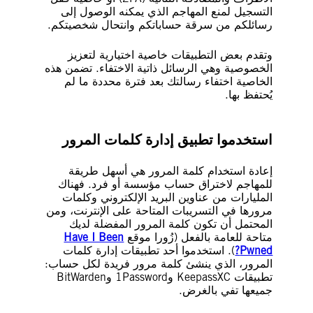
التسجيل لمنع المهاجم الذي يمكنه الوصول إلى
رسائلكم من سرقة حساباتكم وانتحال شخصيتكم.
وتقدم بعض التطبيقات خاصية اختيارية لتعزيز
الخصوصية وهي الرسائل ذاتية الاختفاء. تضمن هذه
الخاصية اختفاء رسالتك بعد فترة محددة ما لم
يُحتفظ بها.
استخدموا تطبيق إدارة كلمات المرور
إعادة استخدام كلمة المرور هي أسهل طريقة
للمهاجم لاختراق حساب مؤسسة أو فرد. فهناك
المليارات من عناوين البريد الإلكتروني وكلمات
مرورها في التسريبات المتاحة على الإنترنت، ومن
المحتمل أن تكون كلمة المرور المفضلة لديك
متاحة للعامة بالفعل (زُورا موقع
Have I Been
Pwned?
). استخدموا أحد تطبيقات إدارة كلمات
المرور، الذي ينشئ كلمة مرور فريدة لكل حساب:
تطبيقات KeepassXC و1Password وBitWarden
جميعها تفي بالغرض.