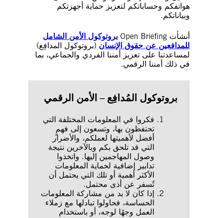
هواتفكم وحساباتكم لتعزيز حماية أجهزتكم
وبياناتكم.
أنشأت Open Briefing
بروتوكول الأمن الشامل
للمدافعين عن حقوق الإنسان
(بروتوكول المدافِع)
لمساعدتنا على تعزيز أمننا الفردي والجماعي، بما
في ذلك أمننا الرقمي.
بروتوكول المُدافِع – الأمن الرقمي
فكروا في المعلومات المختلفة التي
تحتفظون بها، وتسعون إلى فهمٍ
أفضل لأهميتها لعملكم، والأضرار
التي قد تلحق بكم وبالآخرين نتيجة
وصول المهاجمين إليها. واتخذوا
تدابير إضافية لحماية المعلومات
الأكثر أهمية أو تلك التي يحتمل أن
تُسفر عن أذى محتمل.
إذا كان لا بد من مشاركة المعلومات
الحساسة، فحاولوا تبادلها مع زملاء
العمل وجهًا لوجه، أو باستخدام