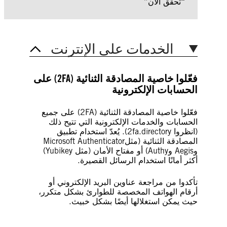
“تحقق الآن”
الخدمات على الإنترنت
فعّلوا خاصية المصادقة الثنائية (2FA)
على
الحسابات الإلكترونية
فعّلوا خاصية المصادقة الثنائية (2FA) على جميع
الحسابات والخدمات الإلكترونية التي تتيح ذلك
(انظروا 2fa.directory). يُعدّ استخدام تطبيق
المصادقة الثنائية (مثلMicrosoft Authenticator
وAegis وAuthy) أو مفتاح الأمان (مثل Yubikey)
أكثر أمانًا استخدام الرسائل القصيرة.
تأكدوا من مراجعة عناوين البريد الإلكتروني أو
أرقام الهواتف المخصصة للطوارئ بشكل متكرر،
حيث يمكن استغلالها أيضًا بشكل خبيث.