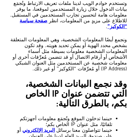
وتستخدم خوادم الويب لدينا ملفات تعريف الارتباط وتُجمَع
بيانات الدخول خلال زيارة المستخدمين لموقعنا، ما يوفر
معلومات هامة لتحسين تجارب المستخدمين في المستقبل.
للاطلاع على مزيدٍ من المعلومات، انظر
صفحة سياسة
“الكوكيز”
.
ونجمع أيضًا المعلومات الشخصية، وهي المعلومات المتعلقة
بشخص محدد الهوية أو يمكن تحديد هويته. وقد تكون
المعلومات الشخصية معلومات بسيطة مثل أسماء
الأشخاص أو أرقام الاتصال أو قد تتضمن مُعرِّفات أخرى أو
معلومات شخصية عن المستخدمين مثل العنوان الشبكي
(IP Address) أو مُعرِّفات “الكوكيز” أو غير ذلك.
وقد نجمع البيانات الشخصية،
التي تتضمن عنوان IP الخاص
بكم، بالطرق التالية:
حينما تدخلون الموقع وتُجمَع معلومات أجهزتكم
تلقائيًا، مثل عنوان IP الخاص بكم؛
حينما تتواصلون معنا برسائل
البريد الإلكتروني
أو
على صندوق البريد العام لدينا على العنوان