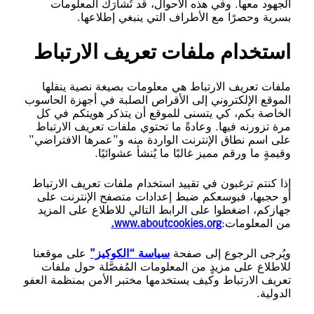
الجهود معها. وفي هذه الأحوال، قد تُشارَك المعلومات
بسرية وحصرًا مع الأطراف التي ينبغي إطلاعها.
استخدام ملفات تعريف الارتباط
ملفات تعريف الارتباط هي معلومات بصيغة نصية ينقلها
الموقع الإلكتروني إلى الأقراص الصلبة في أجهزة الحاسوب
الخاصة بكم، كي يتسنى للموقع أن يتذكر هويتكم في كل
مرة تزورنه فيها. وعادةً ما تحتوي ملفات تعريف الارتباط
على اسم نطاق الإنترنت الواردة منه و”عمرها الافتراضي”
وقيمةٍ ما ورقم مميز غالبًا ما يُنشأ عشوائيًا.
إذا كنتم ترغبون في تقييد استخدام ملفات تعريف الارتباط
أو حجبها، فبوسعكم ضبط إعدادات متصفح الإنترنت على
جهازكم، اضغطوا على الرابط التالي للاطلاع على المزيد
من المعلومات:
www.aboutcookies.org.
ويُرجى الرجوع إلى صفحة
سياسة “الكوكيز”
على موقعنا
للاطلاع على مزيدٍ من المعلومات المُفصَّلة حول ملفات
تعريف الارتباط وكيف يستخدمها مختبر الأمن بمنظمة العفو
الدولية.