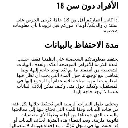
الأفراد دون سن 18
إذا كانت أعماركم أقل من 18 عامًا، يُرجى الحرص على
استئذان والديكم/ أولياء أموركم قبل تزويدنا بأي معلومات
شخصية.
مدة الاحتفاظ بالبيانات
نحتفظ بمعلوماتكم الشخصية على أنظمتنا فقط، حسب
المدة اللازمة للأغراض الموضحة أعلاه. ونحذف البيانات
الشخصية من أنظمتنا ما لم تَعُد توجد حاجة إليها، وبما
يتماشى مع توجيهاتنا حول المدة التي يجب أن تظل فيها
المعلومات المهمة متاحة للاستخدام أو للرجوع إليها في
المستقبل، وكذلك حول متى وكيف يمكن إتلاف البيانات
عندما لا توجد حاجة إليها.
ويختلف طول الفترات الزمنية التي يُحتفَظ خلالها بكل فئة
من فئات البيانات وفقًا للمدة التي نحتاج فيها إلى معالجتها
والسبب الذي جمعناها من أجله، وطبقًا لأي مقتضيات
قانونية ملزمة. وبعد انقضاء هذه الفترة، تُحذَف البيانات أو
قد نحتفظ بها في سجل مُؤمَّن، مع إخفاء هويتها، لاستعمالها