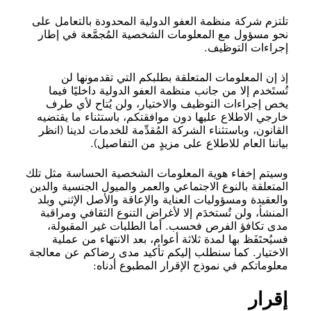
تلتزم شركة منظمة العفو الدولية المحدودة بالتعامل على
نحو مسؤول مع المعلومات الشخصية المُجمَّعة في إطار
إجراءات التوظيف.
إذ إن المعلومات المتعلقة بطلبكم التي تقدمونها لن
تُستَخدم إلا من جانب منظمة العفو الدولية داخليًا فيما
يخص إجراءات التوظيف والاختيار، ولن يُتاح لأي طرف
خارجي الاطلاع عليها دون موافقتكم، باستثناء ما يقتضيه
القانون، وباستثناء الشركة المُقدِّمة للخدمات لدينا (انظر
بياننا العام للاطلاع على مزيدٍ من التفاصيل).
وسيتم إخفاء هوية المعلومات الشخصية الحساسة مثل تلك
المتعلقة بالنوع الاجتماعي والعمر والميول الجنسية والدين
والعقيدة ومسؤوليات العناية والإعاقة والأصل الإثني وبلد
المنشأ، ولن تُستخدَم إلا لأغراض التنوع الثقافي ومراقبة
مدى تكافؤ الفرص فحسب. أما الطلبات غير المقبولة،
فسيُحتَفَظ بها لمدة ثلاثة أعوام، بعد الانتهاء من عملية
الاختيار. كما سنطلب إليكم تأكيد مدى رضاكم عن معالجة
معلوماتكم في نموذج الإقرار المطبوع أدناه:
إقرار