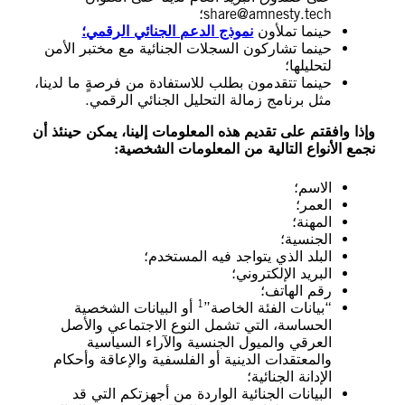
share@amnesty.tech
؛
حينما تملأون
نموذج الدعم الجنائي الرقمي؛
حينما تشاركون السجلات الجنائية مع مختبر الأمن
لتحليلها؛
حينما تتقدمون بطلب للاستفادة من فرصةٍ ما لدينا،
مثل برنامج زمالة التحليل الجنائي الرقمي.
وإذا وافقتم على تقديم هذه المعلومات إلينا، يمكن حينئذ أن
نجمع الأنواع التالية من المعلومات الشخصية:
الاسم؛
العمر؛
المهنة؛
الجنسية؛
البلد الذي يتواجد فيه المستخدم؛
البريد الإلكتروني؛
رقم الهاتف؛
1
“بيانات الفئة الخاصة”
أو البيانات الشخصية
الحساسة، التي تشمل النوع الاجتماعي والأصل
العرقي والميول الجنسية والآراء السياسية
والمعتقدات الدينية أو الفلسفية والإعاقة وأحكام
الإدانة الجنائية؛
البيانات الجنائية الواردة من أجهزتكم التي قد