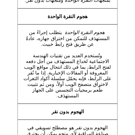
بمتجهات
النقرة الواحدة
و
متجهات بدون نقر
.
هجوم النقرة الواحدة
هجوم النقرة الواحدة
يتطلب إجراءً من
المستهدَف للتمكن من اختراق جهازه، عادةً
عن طريق فتح رابط خبيث.
وتُستخدم العديد من تقنيات الهندسة
الاجتماعية لخداع المستهدَف من أجل دفعه
لفتح الرابط، بما في ذلك انتحال مواقع الويب
المعروفة أو المقالات الإخبارية. إذا ما نُقر
على الرابط، فإنه يحمّل سلسلة أكواد الثغرات
لاختراق متصفح الويب أولاً، ومن ثم تثبيت
طُعم برمجيات التجسس على الجهاز
المستهدَف.
الهجوم بدون نقر
الهجوم
بدون نقر
هو مصطلح تسويقي في
صناعة المراقبة لأي متجه يمكن أن يخترق