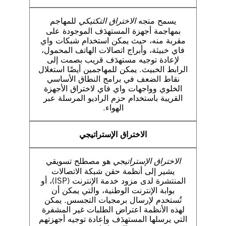
يسمح متجه
الاختراق التكتيكي
للمهاجم
بمهاجمة أجهزة المستهدَف الموجودة على
مقربة منه، حيث يمكن استخدام شبكات واي
فاي خبيثة، وأبراج اتصالات الهاتف المحمول،
لإعادة توجيه مستهدَف قريب بصمت إلى
الرابط الخبيث. يمكن للمهاجمين أيضًا استغلال
نقاط الضعف في برامج النطاق الأساسي
الخلوي وواجهات واي فاي لاختراق الأجهزة
القريبة باستخدام حزم الراديو المرسلة عبر
الهواء.
الاختراق الإستراتيجي
الاختراق الإستراتيجي
هو مصطلح تسويقي
يشير إلى أنظمة حقن شبكة الاتصالات
المنتشرة لدى مزود خدمة الإنترنت (ISP)، أو
بوابة الإنترنت الوطنية، والتي يمكن أن
تُستخدم لإرسال برمجيات التجسس. يمكن
لهذه الأنظمة اعتراض الطلبات غير المشفرة
التي يرسلها المستهدَف وإعادة توجيه أجهزتهم