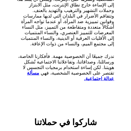
إلى الإساءة خارج نطاق الإنترنت، مثل الابتزاز
وحملات التشهير والترهيب والتهديد بالعنف.
وتتفاقم الأضرار في البلدان التي لديها ممارسات
وقوانين تمييزية ضد المرأة، أو عندما تواجه المرأة
أشكالاً متعددة ومتقاطعة من التمييز، مثل النساء
المعرضات للتمييز العنصري، والنساء المنتميات
وفد من منظمة العفو الدولية يُسلم عريضة المنظمة ضد سوء
إلى الأقليات العرقية أو الدينية، والنساء المنتميات
استخدام برمجيات التجسس في الأمم المتحدة في نيويورك.
وقّع أكثر من 100 ألف شخص حول العالم على العريضة.
إلى مجتمع الميم، والنساء من ذوات الإعاقة.
ندرك جميعًا أن الخصوصية مهمة. فأفكارنا الخاصة،
ما هو الوقف المؤقت؟
ورسائلنا، وصداقاتنا، وتفاعلاتنا الاجتماعية تُشكل
هويتنا. لكن إساءة استخدام برمجيات التجسس لا
الوقف المؤقت هو تعليق ممارسة أو قانون ما.
تقتصر على الخصوصية الشخصية، فهي
مسألة
ويمكن أن يُنظر إليه أيضًا على أنه تجميد أو إيقاف أو
عدالة اجتماعية.
حظر مؤقت، لاستخدام برمجيات التجسس وبيعها
ونقلها في هذه الحالة، إلى أن يتم وضع ضمانات
قوية تضمن احترام حقوق الإنسان. ولدينا قناعة أنه
لا يوجد إطار تنظيمي مناسب حاليًا.
سنواصل العمل حتى نرى حلًا لأزمة برمجيات
التجسس العالمية.
شاركوا في حملاتنا