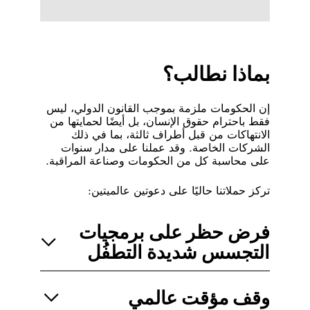
بماذا نطالب؟
إن الحكومات ملزمة بموجب القانون الدولي، ليس
فقط باحترام حقوق الإنسان، بل أيضًا لحمايتها من
الانتهاكات من قبل أطراف ثالثة، بما في ذلك
الشركات الخاصة. وقد عملنا على مدار سنوات
على محاسبة كل من الحكومات وصناعة المراقبة.
تركز حملاتنا حاليًا على دعوتين عالميتين:
فرض حظر على برمجيات
التجسس شديدة التطفُل
إن
التحذيرات المستمرة بشأن انتهاكات برمجيات
التجسس
التي يُكشف عنها، تُظهر أنه حتى أفضل
وقف مؤقت عالمي
ضمانات حقوق الإنسان لن تحمينا من برمجيات