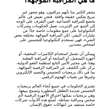
يشعر الكثير منا بأنهم مراقبون، وهو شعور غير
مريح يعكس حقيقة واقعة. فنحن نعيش في عالم
يخضع للمراقبة الجماعية، فمن التعرف على الوجه
إلى التتبع عبر الإنترنت، تعمل الحكومات وشركات
التكنولوجيا على جمع معلومات خاصة جدًا عن
مليارات البشر. لكن المراقبة الموجّهة مختلفة بعض
الشيء، فهي تستخدم التكنولوجيا للتجسس على
أشخاص محددين.
ويمكن أن تشمل استخدام الكاميرات المخفية، أو
أجهزة التسجيل، أو المتابعة أو المراقبة الفعلية.
وهنا، في مختبر الأمن التابع لمنظمة العفو الدولية،
نركز على الكشف عن المراقبة الرقمية الموجّهة،
بما في ذلك برمجيات التجسس والتصيد الإلكتروني
وغيرها من تقنيات الهجوم الرقمي.
تشتري الحكومات في جميع أنحاء العالم برمجيات
التجسس شديدة التطفل المتطورة وتسمح ببيعها،
وهي برمجيات يمكنها اختراق الأجهزة الرقمية لأي
شخص ومراقبة نشاطه.‎ تُصنِّع هذه الأدوات شركات
خاصة تستفيد من انتهاكات حقوق الإنسان.