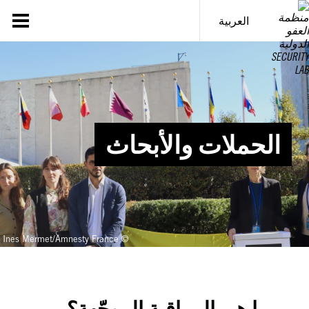
خطى
لى
العربية
لمحتوى
الحملات والأبحاث
© Ines Mermet/Amnesty France
ما هي المراقبة الموجّهة؟