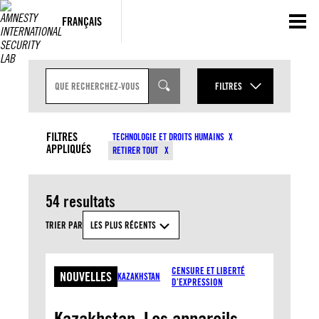
Aller
au
FRANÇAIS
contenu
Z
O
FILTRES
N
E
ANNÉE
D
TYPES DE CONTENU
E
FILTRES
TECHNOLOGIE ET DROITS HUMAINS
S
APPLIQUÉS
MOIS
RETIRER TOUT
A
SUJETS
I
S
I
54 resultats
E
PAYS
D
E
TRIER PAR
LES PLUS RÉCENTS
R
E
APPLIQUER
C
H
CENSURE ET LIBERTÉ
NOUVELLES
KAZAKHSTAN
E
D’EXPRESSION
R
C
H