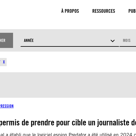
À PROPOS
RESSOURCES
PUB
HER
ANNÉE
MOIS
JETS
PAYS
T
PRESSION
 permis de prendre pour cible un journaliste 
a établi que le logiciel espion Predator a été utilisé en 2024 c