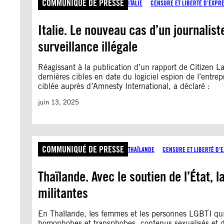
COMMUNIQUÉ DE PRESSE
ITALIE
CENSURE ET LIBERTÉ D’EXPR
Italie. Le nouveau cas d’un journaliste
surveillance illégale
Réagissant à la publication d’un rapport de Citizen La
dernières cibles en date du logiciel espion de l’entrep
ciblée auprès d’Amnesty International, a déclaré :
juin 13, 2025
COMMUNIQUÉ DE PRESSE
THAÏLANDE
CENSURE ET LIBERTÉ D’
Thaïlande. Avec le soutien de l’État,
militantes
En Thaïlande, les femmes et les personnes LGBTI qui 
homophobes et transphobes, contenus sexualisés et d’a