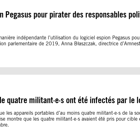
pion Pegasus pour pirater des responsables pol
nière indépendante l’utilisation du logiciel espion Pegasus pour 
ection parlementaire de 2019, Anna Błaszczak, directrice d’Amnest
e quatre militant·e·s ont été infectés par le 
 les appareils portables d’au moins quatre militant·e·s de la soci
 montre que les quatre militant·e·s avaient été pris pour cible e
bre.