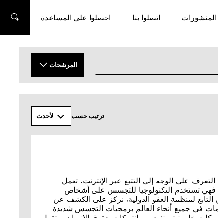
المنشورات
اتصلوا بنا
احصلوا على المساعدة
بحث
المرشحات
تطبيق
ترتيب حسب
الأحدث
تعرف على الوجه إلى التتبع عبر الإنترنت، تعمل
ء، فهي تستخدم التكنولوجيا للتجسس على أشخاص
ن التابع لمنظمة العفو الدولية، نركز على الكشف عن
ومات في جميع أنحاء العالم برمجيات التجسس شديدة
نها اختراق الأجهزة الرقمية لأي شخص ومراقبة نشاطه.‎ تُصنِّع هذه الأدوات شركات خاصة تستفيد من انتهاكات حقوق الإنسان. وتقول