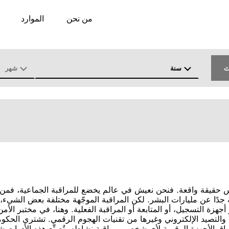
من نحن
الموارد
ث
سنة
شهر
المواضيع
البلدان
س حقيقة واقعة. فنحن نعيش في عالم يخضع للمراقبة الجماعية، فمن ال
دًا عن مليارات البشر. لكن المراقبة الموجّهة مختلفة بعض الشي
هزة التسجيل، أو المتابعة أو المراقبة الفعلية. وهنا، في مختبر الأم
 والتصيد الإلكتروني وغيرها من تقنيات الهجوم الرقمي. تشتري الحك
التطفل المتطورة وتسمح ببيعها، وهي برمجيات يمك