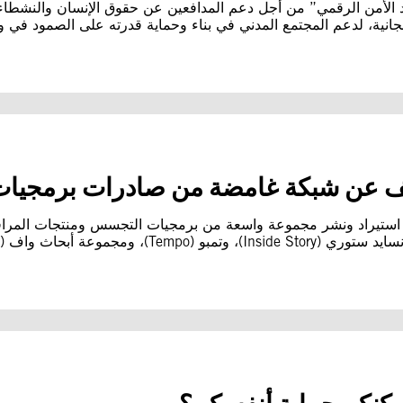
وارد الأمن الرقمي” من أجل دعم المدافعين عن حقوق الإنسان والنشط
نية، لدعم المجتمع المدني في بناء وحماية قدرته على الصمود في وج
كشف عن شبكة غامضة من صادرات برمجيات
يتم استيراد ونشر مجموعة واسعة من برمجيات التجسس ومنتجات المراقبة
بحاث واف (WAV)، وووز (Woz).