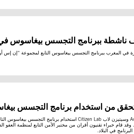
ف ناشطة ببرنامج التجسس بيغاسوس في ال
ة في المغرب ببرنامج التجسس بيغاسوس التابع لمجموعة “إن إس أو” 
 تتحقق من استخدام برنامج التجسس بيغ
بيّن تحقيق مشترك أجرته منظمتا أكسس ناو Access Now وسيتيزن لاب en Lab
قد قام خبراء تقنيون أقران من مختبر الأمن التابع لمنظمة العفو ا
البرنامج في البلاد.