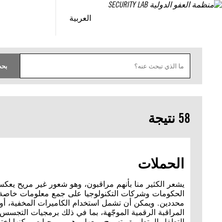
خطى
لى
العربية
لمحتوى
م
د
بح
خ
ل
ا
أنواع المحتوى
ت
ا
ل
‫‫58 نتيجة
ب
ح
ث
الحملات
يشعر الكثير منا بأنهم مراقبون، وهو شعور غير مريح يعك
الحكومات وشركات التكنولوجيا على جمع معلومات خاصة ج
محددين. ويمكن أن تشمل استخدام الكاميرات المخفية، أو أج
المراقبة الرقمية الموجّهة، بما في ذلك برمجيات التجسس