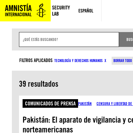
Saltar
al
ESPAÑOL
contenido
B
U
BUS
S
C
A
TIPO DE CONTENIDO
T
R
FILTROS APLICADOS
TECNOLOGÍA Y DERECHOS HUMANOS
BORRAR TODO
E
N
T
R
39 resultados
A
D
A
COMUNICADOS DE PRENSA
PAKISTÁN
CENSURA Y LIBERTAD DE
Pakistán: El aparato de vigilancia y
norteamericanas