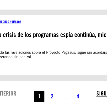
DERECHOS HUMANOS
crisis de los programas espía continúa, mient
de las revelaciones sobre el Proyecto Pegasus, sigue sin acordar
perando sin control.
NTERIOR
SIGU
1
2
…
4