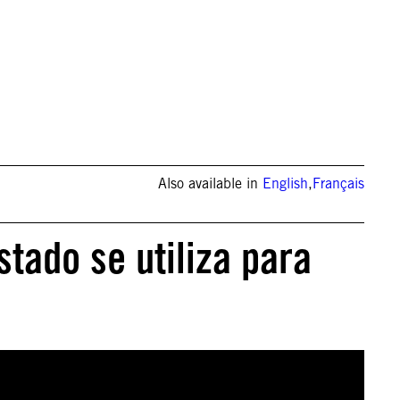
© Amnesty International
Also available in
English
,
Français
stado se utiliza para