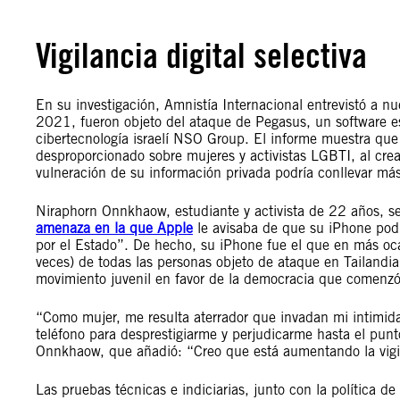
Vigilancia digital selectiva
En su investigación, Amnistía Internacional entrevistó a 
2021, fueron objeto del ataque de Pegasus, un software es
cibertecnología israelí NSO Group. El informe muestra que e
desproporcionado sobre mujeres y activistas LGBTI, al crea
vulneración de su información privada podría conllevar más
Niraphorn Onnkhaow, estudiante y activista de 22 años,
amenaza en la que Apple
le avisaba de que su iPhone podr
por el Estado”. De hecho, su iPhone fue el que en más oca
veces) de todas las personas objeto de ataque en Tailandi
movimiento juvenil en favor de la democracia que comenz
“Como mujer, me resulta aterrador que invadan mi intimidad
teléfono para desprestigiarme y perjudicarme hasta el pun
Onnkhaow, que añadió: “Creo que está aumentando la vigila
Las pruebas técnicas e indiciarias, junto con la política