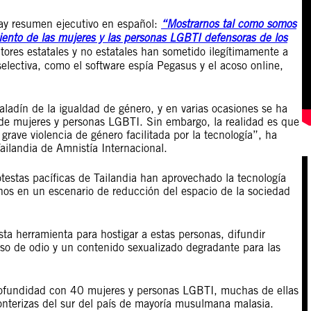
ay resumen ejecutivo en español:
“Mostrarnos tal como somos
miento de las mujeres y las personas LGBTI defensoras de los
tores estatales y no estatales han sometido ilegítimamente a
selectiva, como el software espía Pegasus y el acoso online,
adín de la igualdad de género, y en varias ocasiones se ha
de mujeres y personas LGBTI. Sin embargo, la realidad es que
grave violencia de género facilitada por la tecnología”, ha
ailandia de Amnistía Internacional.
protestas pacíficas de Tailandia han aprovechado la tecnología
nos en un escenario de reducción del espacio de la sociedad
ta herramienta para hostigar a estas personas, difundir
rso de odio y un contenido sexualizado degradante para las
rofundidad con 40 mujeres y personas LGBTI, muchas de ellas
ronterizas del sur del país de mayoría musulmana malasia.