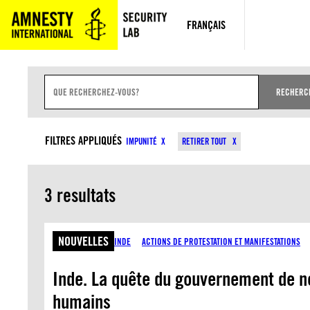
Aller
au
FRANÇAIS
contenu
Z
O
RECHERC
N
E
D
TYPES DE CONTENU
SU
E
FILTRES APPLIQUÉS
IMPUNITÉ
RETIRER TOUT
S
A
I
S
3 resultats
I
E
D
E
R
NOUVELLES
INDE
ACTIONS DE PROTESTATION ET MANIFESTATIONS
E
C
H
Inde. La quête du gouvernement de no
E
R
humains
C