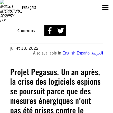
Aller
au
FRANÇAIS
contenu
NOUVELLES
juillet 18, 2022
Also available in
English
,
Español
,
العربية
Projet Pegasus. Un an après,
la crise des logiciels espions
se poursuit parce que des
mesures énergiques n’ont
pas été prises contre le