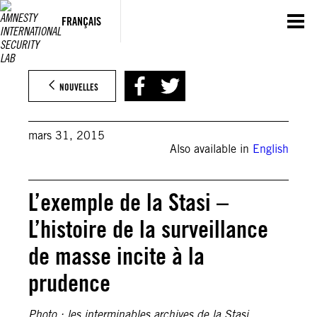
Aller
au
FRANÇAIS
contenu
NOUVELLES
mars 31, 2015
Also available in
English
L’exemple de la Stasi –
L’histoire de la surveillance
de masse incite à la
prudence
Photo : les interminables archives de la Stasi