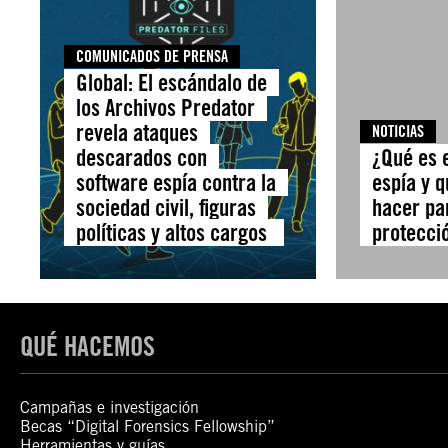
COMUNICADOS DE PRENSA
Global: El escándalo de
los Archivos Predator
revela ataques
NOTICIAS
descarados con
¿Qué es 
software espía contra la
espía y 
sociedad civil, figuras
hacer pa
políticas y altos cargos
protecci
QUÉ HACEMOS
Campañas e investigación
Becas “Digital Forensics Fellowship”
Herramientas y guías