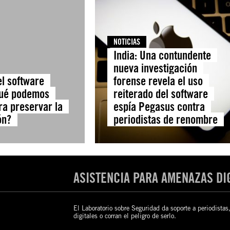
NOTICIAS
India: Una contundente
nueva investigación
el software
forense revela el uso
qué podemos
reiterado del software
ra preservar la
espía Pegasus contra
ón?
periodistas de renombre
ASISTENCIA PARA AMENAZAS DI
El Laboratorio sobre Seguridad da soporte a periodistas,
digitales o corran el peligro de serlo.