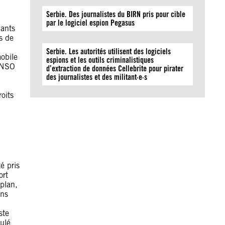
Serbie. Des journalistes du BIRN pris pour cible
par le logiciel espion Pegasus
lants
us de
Serbie. Les autorités utilisent des logiciels
mobile
espions et les outils criminalistiques
e NSO
d’extraction de données Cellebrite pour pirater
des journalistes et des militant·e·s
oits
é pris
ort
 plan,
ins
ste
oulé