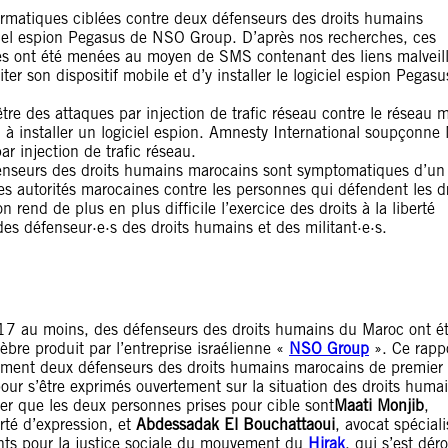
ormatiques ciblées contre deux défenseurs des droits humains
ciel espion Pegasus de NSO Group. D’après nos recherches, ces
es ont été menées au moyen de SMS contenant des liens malveil
iter son dispositif mobile et d’y installer le logiciel espion Pegas
re des attaques par injection de trafic réseau contre le réseau 
i à installer un logiciel espion. Amnesty International soupçonn
r injection de trafic réseau.
fenseurs des droits humains marocains sont symptomatiques d’un
es autorités marocaines contre les personnes qui défendent les dr
n rend de plus en plus difficile l’exercice des droits à la liberté
des défenseur·e·s des droits humains et des militant·e·s.
17 au moins, des défenseurs des droits humains du Maroc ont ét
lèbre produit par l’entreprise israélienne «
NSO Group
». Ce rapp
galement deux défenseurs des droits humains marocains de premier
t pour s’être exprimés ouvertement sur la situation des droits huma
er que les deux personnes prises pour cible sont
Maati Monjib
,
erté d’expression, et
Abdessadak El Bouchattaoui
, avocat spéciali
nts pour la justice sociale du mouvement du
Hirak
, qui s’est dér