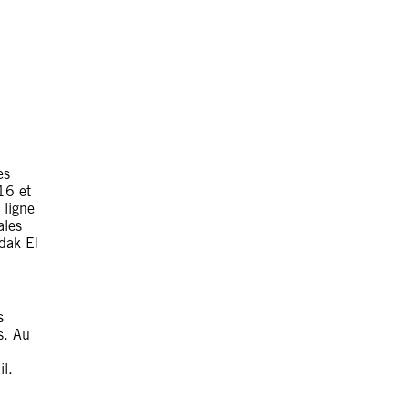
es
16 et
 ligne
ales
adak El
s
és. Au
il.