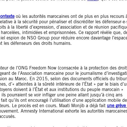
contexte
où les autorités marocaines ont de plus en plus recours 
elative à la sécurité pour pénaliser et discréditer les défenseur·e
oits à la liberté d’expression, d’association et de réunion pacifiq
harcelées, intimidées et emprisonnées. Ce rapport révèle que, d
iciel espion de NSO Group pour réduire encore davantage l’espac
t les défenseurs des droits humains.
ndateur de l’ONG Freedom Now (consacrée à la protection des droi
igeant de l’Association marocaine pour le journalisme d’investigat
ssion au Maroc. En 2015, selon des documents officiels du tribun
es, d’« atteintes à la sûreté intérieure de l’État » par le biais d’
toyens doivent à l’État et aux institutions du peuple marocain »
ils pourraient se voir infliger une peine allant jusqu’à cinq ans
it qu’ils ont encouragé l’utilisation d’une application mobile de
ateurs. Le procès est en cours. Maati Monjib a déjà fait
une grève 
 mouvement. Amnesty International exhorte les autorités marocaine
accusés.