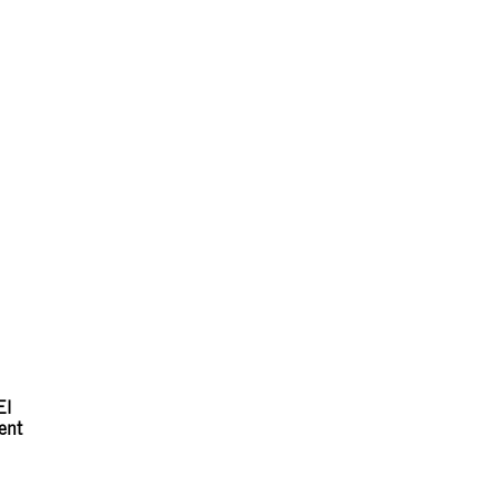
El
ent