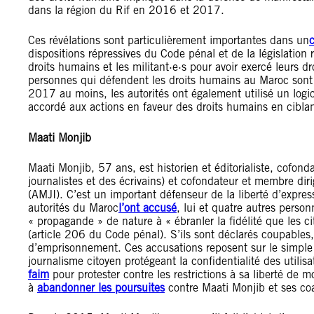
dans la région du Rif en 2016 et 2017.
Ces révélations sont particulièrement importantes dans un
dispositions répressives du Code pénal et de la législation r
droits humains et les militant·e·s pour avoir exercé leurs dr
personnes qui défendent les droits humains au Maroc sont 
2017 au moins, les autorités ont également utilisé un log
accordé aux actions en faveur des droits humains en ciblan
Maati Monjib
Maati Monjib, 57 ans, est historien et éditorialiste, cofo
journalistes et des écrivains) et cofondateur et membre dir
(AMJI). C’est un important défenseur de la liberté d’expre
autorités du Maroc
l’ont accusé
, lui et quatre autres personn
« propagande » de nature à « ébranler la fidélité que les ci
(article 206 du Code pénal). S’ils sont déclarés coupables, 
d’emprisonnement. Ces accusations reposent sur le simple fa
journalisme citoyen protégeant la confidentialité des utilis
faim
pour protester contre les restrictions à sa liberté de
à
abandonner les poursuites
contre Maati Monjib et ses co