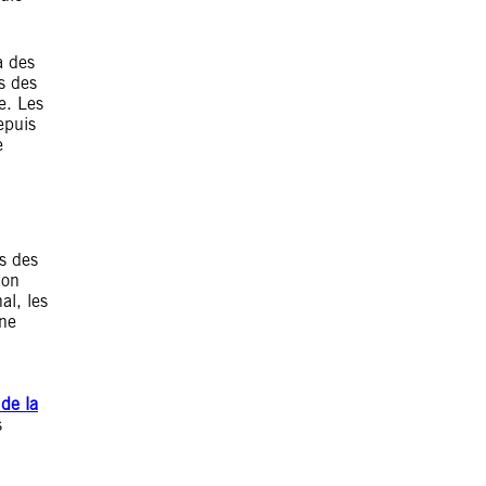
à des
·s des
ue. Les
epuis
e
ts des
ion
al, les
une
de la
s