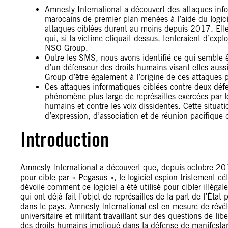
Amnesty International a découvert des attaques inf
marocains de premier plan menées à l’aide du logi
attaques ciblées durent au moins depuis 2017. Ell
qui, si la victime cliquait dessus, tenteraient d’explo
NSO Group.
Outre les SMS, nous avons identifié ce qui semble êt
d’un défenseur des droits humains visant elles auss
Group d’être également à l’origine de ces attaques pa
Ces attaques informatiques ciblées contre deux dé
phénomène plus large de représailles exercées par l
humains et contre les voix dissidentes. Cette situatio
d’expression, d’association et de réunion pacifique 
Introduction
Amnesty International a découvert que, depuis octobre 20
pour cible par « Pegasus », le logiciel espion tristement cé
dévoile comment ce logiciel a été utilisé pour cibler illé
qui ont déjà fait l’objet de représailles de la part de l’Éta
dans le pays. Amnesty International est en mesure de révél
universitaire et militant travaillant sur des questions de lib
des droits humains impliqué dans la défense de manifesta