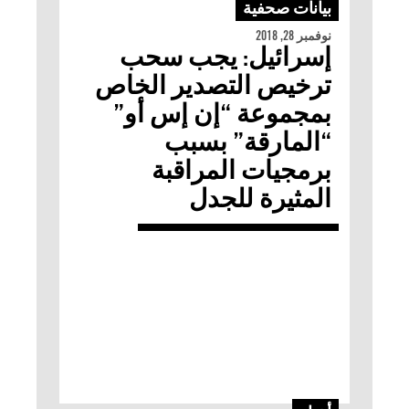
بيانات صحفية
نوفمبر 28, 2018
إسرائيل: يجب سحب
ترخيص التصدير الخاص
بمجموعة “إن إس أو”
“المارقة” بسبب
برمجيات المراقبة
المثيرة للجدل